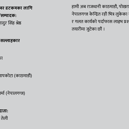
हामी अब राजधानी काठमाडौ, पोखरा
खवर डटकमका लागि
नेपालगन्ज केन्द्रित रही भित्र लुकेक
ष/सम्पादक:
र गलत कार्यको पर्दाफास लाइभ प्
ुर सिंह श्रेष्ठ
तयारीमा जुटेका छौं ।
 सल्लाहकार
ता
सापकोटा (काठमाडौं)
्मा (नेपालगन्ज)
दाता:
 तेली