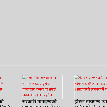
pp
e
यको
सरकारी मापदण्डको
होटल डायमण्ड प्य