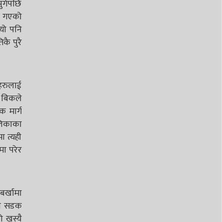
ुगेपछि
मा गएको
यो पनि
कै पुरै
ीहरुलाई
 बिकले
क मार्ग
ालिकाका
 त्यही
ा परेर
बर्खामा
तडी सडक
ो खस्यै