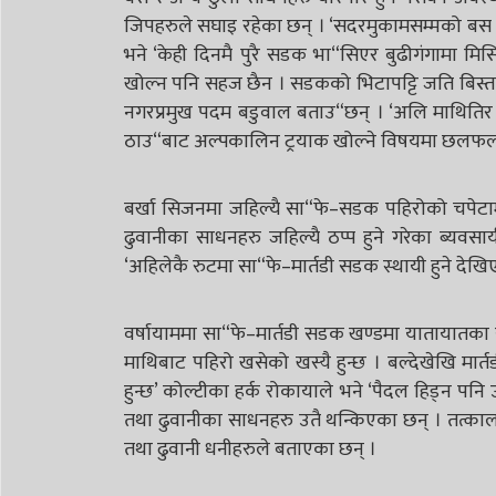
जिपहरुले सघाइ रहेका छन् । ‘सदरमुकामसम्मको बस 
भने ‘केही दिनमै पुरै सडक भा“सिएर बुढीगंगामा मिस
खोल्न पनि सहज छैन । सडकको भिटापट्टि जति बिस्तार
नगरप्रमुख पदम बडुवाल बताउ“छन् । ‘अलि माथितिर 
ठाउ“बाट अल्पकालिन ट्रयाक खोल्ने विषयमा छलफल सु
बर्खा सिजनमा जहिल्यै सा“फे–सडक पहिरोको चपेटामा 
ढुवानीका साधनहरु जहिल्यै ठप्प हुने गरेका ब्यवसा
‘अहिलेकै रुटमा सा“फे–मार्तडी सडक स्थायी हुने देखिए
वर्षायाममा सा“फे–मार्तडी सडक खण्डमा यातायातका साध
माथिबाट पहिरो खसेको खस्यै हुन्छ । बल्देखेखि मा
हुन्छ’ कोल्टीका हर्क रोकायाले भने ‘पैदल हिड्न पनि
तथा ढुवानीका साधनहरु उतै थन्किएका छन् । तत्काल 
तथा ढुवानी धनीहरुले बताएका छन् ।