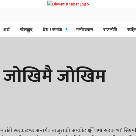
अर्थ
खेलकुद
देश / समाज
मनोरञ्जन
राजनीति
साहित
 जोखिमै जोखिम
र्तडी सडकखण्ड अन्तर्गत बाजुराको अम्कोट क्ष्ँेत्रमा सडक भा“सिए