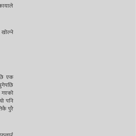
ोकायाले
 खोल्ने
पछि एक
ुगेपछि
मा गएको
यो पनि
कै पुरै
ीहरुलाई