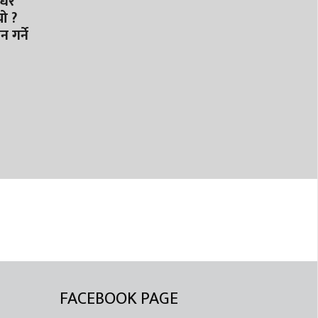
ेरै
ो ?
 गर्ने
FACEBOOK PAGE