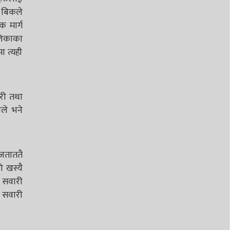
 बिकले
क मार्ग
ालिकाका
 त्यही
ारी तथा
ाले भने
 जताततै
ो खस्यै
ा सवारी
ो सवारी