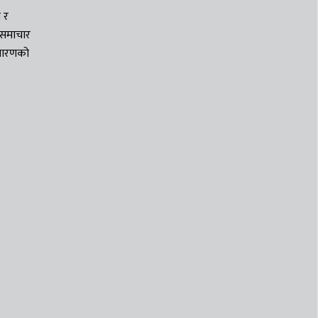
 र
ा समाचार
रशारणको