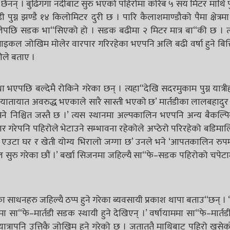
ैनन् । बुढिगंगा नदीबाट सुरु भएको पहिरोमा करिब ५ सय मिटर माथि प
ग्न झण्डै १४ किलोमिटर दुरी छ । पारि कैलाशमाण्डौको पैमा क्षेत्र
ेलेपछि सडक भा“सिएको हो । सडक बढीमा २ मिटर मात्र बा“की छ । त्
कल जोखिम मोलेर वारपार गरिरहेका भएपनि अलि बढी वर्षा हुने बित्ति
ीले बताए ।
भएपछि बल्देमै रोकिने गरेका छन् । त्यहा“देखि सदरमुकाम पुग्न यात्र
यातायात अवरुद्ध भएकाले सारै सास्ती भएको छ’ मार्तडीका लालबहादुर
िने निश्चित जस्तै छ ।’ त्यस स्थानमा अल्पकालिन भएपनि अन्य बैकल्पि
 गरेपनि पहिरोले भेटाउने सम्भावना रहेकोले अप्ठेरो परिरहेको बडिम
एउटा घर र खेती योग्य भिरालो जग्गा छ’ उनले भने ‘आपतकालिन रुपमा
ुरु गरेका छौं ।’ बर्खा सिजनमा जहिल्यै सा“फे–सडक पहिरोको चपेटाम
 साधनहरु जहिल्यै ठप्प हुने गरेका ब्यवसायी प्रकाश थापा बताउ“छन् । ‘
मा सा“फे–मार्तडी सडक स्थायी हुने देखिएन् ।’ वर्षायाममा सा“फे–मार्
 यात्रापनि उत्तिकै जोखिम हुने गरेको छ । जताततै माथिबाट पहिरो खसेक