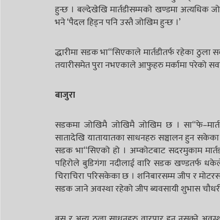
हुन्छ । बल्देखेखि मार्तडीसम्मको खण्डमा अत्यधिक ज
भने ‘पैदल हिड्न पनि उस्तै जोखिम हुन्छ ।’
द्धारीमा सडक भा“सिएकाले मार्तडीतर्फ रहेका ठुला स
तयारीसमेत पुरा नभएकाले आफुहरु मर्कामा परेको सवा
बाजुरा
सडकमा जोखिमै जोखिमै जोखिम छ । सा“फे–मार्तड
सातादेखि यातायातका साधनहरु सञ्चालन हुन सकेका छ
सडक भा“सिएको हो । अम्कोटबाट सदरमुकाम मार्तडी पु
पहिरोले बुडिगंगा नदीलाई वारि सडक खण्डतर्फ धक
चिराचिरा परिसकेका छ । शनिबारसम्म जीप र मोटरसाइ
सडक जाने अवस्था रहेको जीप ब्यवसायी शुभास चौधर
बस र अन्य ठुला साधनहरु वारपार हुन नसक्ने अवस्था 