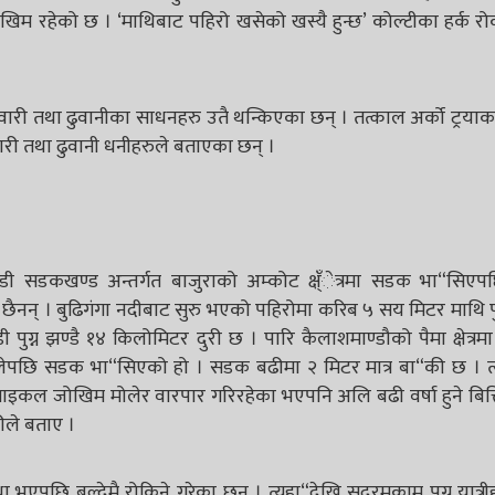
ोखिम रहेको छ । ‘माथिबाट पहिरो खसेको खस्यै हुन्छ’ कोल्टीका हर्क र
वारी तथा ढुवानीका साधनहरु उतै थन्किएका छन् । तत्काल अर्को ट्रयाक
री तथा ढुवानी धनीहरुले बताएका छन् ।
ी सडकखण्ड अन्तर्गत बाजुराको अम्कोट क्ष्ँेत्रमा सडक भा“सिए
ैनन् । बुढिगंगा नदीबाट सुरु भएको पहिरोमा करिब ५ सय मिटर माथि प
ग्न झण्डै १४ किलोमिटर दुरी छ । पारि कैलाशमाण्डौको पैमा क्षेत्र
ेलेपछि सडक भा“सिएको हो । सडक बढीमा २ मिटर मात्र बा“की छ । त्
कल जोखिम मोलेर वारपार गरिरहेका भएपनि अलि बढी वर्षा हुने बित्ति
ीले बताए ।
भएपछि बल्देमै रोकिने गरेका छन् । त्यहा“देखि सदरमुकाम पुग्न यात्र