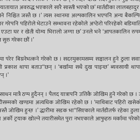
यातायात अवरुद्ध भएकाले सारै सास्ती भएको छ’ मार्तडीका लालबहादुर
िने निश्चित जस्तै छ ।’ त्यस स्थानमा अल्पकालिन भएपनि अन्य बैकल्पि
 गरेपनि पहिरोले भेटाउने सम्भावना रहेकोले अप्ठेरो परिरहेको बडिम
एउटा घर र खेती योग्य भिरालो जग्गा छ’ उनले भने ‘आपतकालिन रुपमा
रु गरेका छौं ।’
परेर बिग्रनेभत्कने गरेको छ । सदरमुकामसम्म सञ्चालन हुने ठुला सव
यी प्रकाश थापा बताउ“छन् । ‘बर्खामा सधै दुख पाइन्छ’ ब्यवसायी थाप
न् ।’
न मात्रै ठप्प हुदैनन् । पैलद यात्रापनि उत्तिकै जोखिम हुने गरेको छ ।
र्तडीसम्मको खण्डमा अत्यधिक जोखिम रहेको छ । ‘माथिबाट पहिरो खसेक
 उस्तै जोखिम हुन्छ ।’ द्धारीमा सडक भा“सिएकाले मार्तडीतर्फ रहेका ठुल
अर्को ट्रयाक खोल्ने तयारीसमेत पुरा नभएकाले आफुहरु मर्कामा परेक