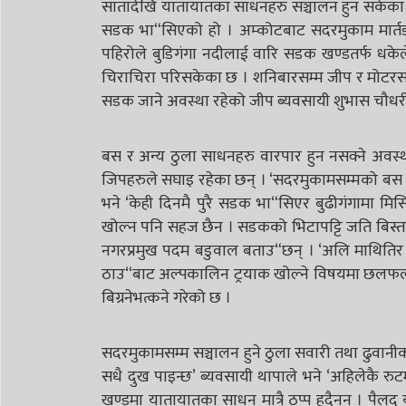
सातादेखि यातायातका साधनहरु सञ्चालन हुन सकेका छ
सडक भा“सिएको हो । अम्कोटबाट सदरमुकाम मार्तडी पु
पहिरोले बुडिगंगा नदीलाई वारि सडक खण्डतर्फ धक
चिराचिरा परिसकेका छ । शनिबारसम्म जीप र मोटरसाइ
सडक जाने अवस्था रहेको जीप ब्यवसायी शुभास चौधर
बस र अन्य ठुला साधनहरु वारपार हुन नसक्ने अवस्था 
जिपहरुले सघाइ रहेका छन् । ‘सदरमुकामसम्मको बस 
भने ‘केही दिनमै पुरै सडक भा“सिएर बुढीगंगामा मिस
खोल्न पनि सहज छैन । सडकको भिटापट्टि जति बिस्तार
नगरप्रमुख पदम बडुवाल बताउ“छन् । ‘अलि माथितिर 
ठाउ“बाट अल्पकालिन ट्रयाक खोल्ने विषयमा छलफल स
बिग्रनेभत्कने गरेको छ ।
सदरमुकामसम्म सञ्चालन हुने ठुला सवारी तथा ढुवानीका
सधै दुख पाइन्छ’ ब्यवसायी थापाले भने ‘अहिलेकै रुट
खण्डमा यातायातका साधन मात्रै ठप्प हुदैनन् । पैलद