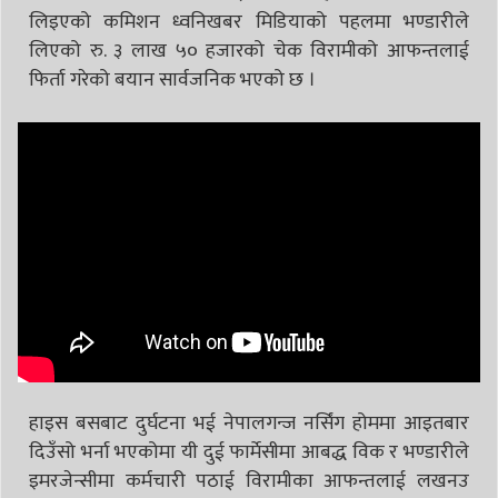
लिइएको कमिशन ध्वनिखबर मिडियाको पहलमा भण्डारीले
लिएको रु. ३ लाख ५० हजारको चेक विरामीको आफन्तलाई
फिर्ता गरेको बयान सार्वजनिक भएको छ ।
हाइस बसबाट दुर्घटना भई नेपालगन्ज नर्सिंग होममा आइतबार
दिउँसो भर्ना भएकोमा यी दुई फार्मेसीमा आबद्ध विक र भण्डारीले
इमरजेन्सीमा कर्मचारी पठाई विरामीका आफन्तलाई लखनउ