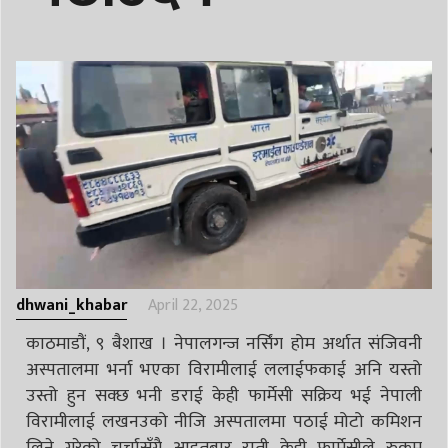
dhwani_khabar
April 22, 2025
काठमाडौं, ९ बैशाख । नेपालगन्ज नर्सिंग होम अर्थात संजिवनी
अस्पतालमा भर्ना भएका विरामीलाई ललाईफकाई अनि यस्तो
उस्तो हुन सक्छ भनी डराई केही फार्मेसी सक्रिय भई नेपाली
विरामीलाई लखनउको नीजि अस्पतालमा पठाई मोटो कमिशन
लिने गरेको चर्चासँगै आइतबार राती केही फार्मेसीले रुकुम