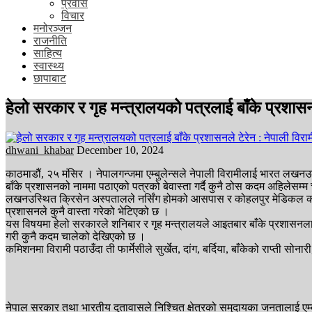
प्रवास
विचार
मनोरञ्जन
राजनीति
साहित्य
स्वास्थ्य
छापाबाट
हेलो सरकार र गृह मन्त्रालयको पत्रलाई बाँके प्रशास
dhwani_khabar
December 10, 2024
काठमाडौं, २५ मंसिर । नेपालगन्जमा एम्बुलेन्सले नेपाली विरामीलाई भारत लखन
बाँके प्रशासनको नाममा पठाएको पत्रको बेवास्ता गर्दै कुनै ठोस कदम अहिलेसम्म
लखनउस्थित क्रिसेन अस्पतालले नर्सिंग होमको आसपास र कोहलपुर मेडिकल कलेजक
प्रशासनले कुनै वास्ता गरेको भेटिएको छ ।
यस विषयमा हेलो सरकारले शनिबार र गृह मन्त्रालयले आइतबार बाँके प्रशासनला
गरी कुनै कदम चालेको देखिएको छ ।
कमिशनमा विरामी पठाउँदा ती फार्मेसीले सुर्खेत, दांग, बर्दिया, बाँकेको राप्त
नेपाल सरकार तथा भारतीय दुतावासले निश्चित क्षेत्रको समुदायका जनतालाई एम्ब