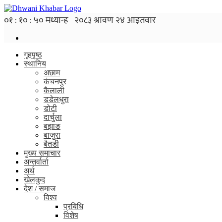
गृहपृष्ठ
स्थानिय
अछाम
कंचनपुर
कैलाली
डडेलधुरा
डोटी
दार्चुला
बझाङ
बाजुरा
बैतडी
मुख्य समाचार
अन्तर्वार्ता
अर्थ
खेलकुद
देश / समाज
विश्व
प्रबिधि
विशेष