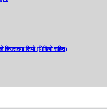
रीले हिरासतमा लियो (भिडियो सहित)