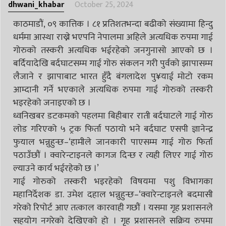
dhwani_khabar
October 25, 2024
काठमाडौं, ०९ कात्तिक । ८१ प्रतिशतभन्दा बढीको संख्यामा हिन्दु
धर्ममा आस्था राख्ने भएपनि नेपालमा अहिले अत्यधिक रुपमा गाई
गोरुको तस्करी अत्यधिक भईरहेको जनगुनासो आएको छ ।
बर्दियादेखि बर्दघाटसम्म गाई गोरु संकलन गरी पुर्वको झापासम्म
लैजाने र झापाबाट भारत हुँदै बंगलादेश पु¥याई मोटो रकम
आम्दानी गर्ने भएकाले अत्यधिक रुपमा गाई गोरुको तस्करी
भइरहेको जनाइएको छ ।
ध्वनिखबर डटकमको पहलमा बिहीबार राती बर्दघाटले गाई गोरु
लोड गरिएको ५ ट्रक फिर्ता पठायो भने बर्दघाट एसपी ज्ञानेन्द्र
फुयाल भन्नुहुन्छ–‘हामीले जानकारी पाएसम्म गाई गोरु फिर्ता
पठाउँछौं । क्वारेन्टाइनले कागज दिन्छ र त्यही लिएर गाई गोरु
ल्याउने कार्य भईरहेको छ ।’
गाई गोरुको तस्करी भइरहेको विषयमा पशु विभागका
महानिर्देशक डा. उमेश दहाल भन्नुहुन्छ–‘क्वारेन्टाइनले बदमासी
गरेको रिपोर्ट आए तत्काल कारवाही गछौं । यसमा गृह प्रशासनले
सहयोग नगरेको देखिएको हो । गृह प्रशासनले सक्रिय रुपमा